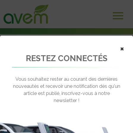
×
RESTEZ CONNECTÉS
Accueil
Etudes
Le baromètre des Flottes et de la Mobilité 2026 dévoilé
Vous souhaitez rester au courant des dernières
← Revenir aux actualités
nouveautés et recevoir une notification dès qu'un
article est publié, inscrivez-vous à notre
newsletter !
LE BAROMÈTRE DES FLOTTES ET DE
LA MOBILITÉ 2026 DÉVOILÉ