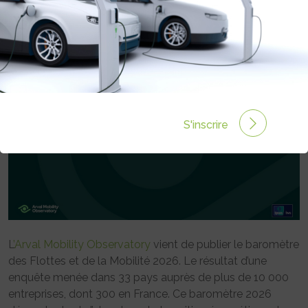
Rédigé par Emmanuel Maumon le 26 Mar 2026 à 09:13
0 commentaires
S'inscrire
L
’Arval Mobility Observatory
vient de publier le baromètre
des Flottes et de la Mobilité 2026. Le résultat d’une
enquête menée dans 33 pays auprès de plus de 10 000
entreprises, dont 300 en France. Ce baromètre 2026