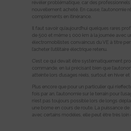
révéler problématique, car des professionnels o
nouvellement acheté. En cause, l’autonomie ré
compléments en itinérance.
Il faut savoir qu’aujourd’hui quelques rares pr
de 500 et même 1 000 km à la journée avec un 
électromobilistes convaincus du VE à titre per
l’acheter l’utilitaire électrique retenu.
C’est ce qui devait être systématiquement pro
commande, en lui précisant bien que l’autono
atteinte lors d’usages réels, surtout en hiver e
Plus encore que pour un particulier qui n’eff
fois par an, l’autonomie sur le terrain pour l’us
n’est pas toujours possible lors de longs dép
une borne en cours de route. La puissance de 
avec certains modèles, elle peut être très loin 