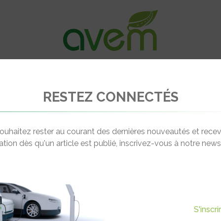
VÉHICULES
RECHARGE
OFFRES D’EM
RESTEZ CONNECTÉS
 : A bien essayer avant de l’adopter sereinement
ouhaitez rester au courant des dernières nouveautés et recev
cation dès qu'un article est publié, inscrivez-vous à notre newsl
Actualité suivante
: A BIEN ESSAYER AVANT DE
S'inscr