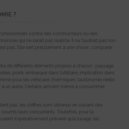
MIE ?
rofessionnels contre des constructeurs ou des
oncée qui ne serait pas réaliste. Il ne faudrait pas non
n’est pas. Elle sert précisément à une chose : comparer
dra de différents éléments propres à chacun : paysage
des, poids embarqué dans l’utilitaire, implication dans
Comme pour les véhicules thermiques, l’autonomie réelle
ateur à un autre. Certains arrivent même à consommer
ent pas, les chiffres sont obtenus en suivant des
 soumis leurs concurrents. Toutefois, pour la
aient impérativement prévenir qu’à l’usage, les