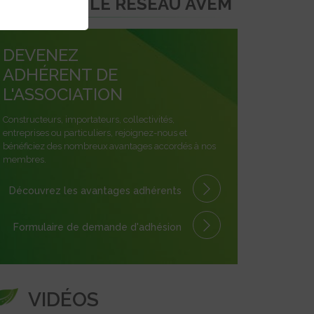
REJOINDRE LE RÉSEAU AVEM
DEVENEZ
ADHÉRENT DE
L'ASSOCIATION
Constructeurs, importateurs, collectivités,
entreprises ou particuliers, rejoignez-nous et
bénéficiez des nombreux avantages accordés à nos
membres.
Découvrez les avantages
adhérents
Formulaire
de demande
d'adhésion
VIDÉOS