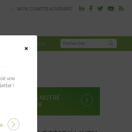
MON COMPTE ADHÉRENT
PLOI
AGENDA
×
oir une
etter !
S'INSCRIRE À NOTRE
NEWSLETTER
ire