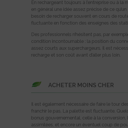
En rechargeant toujours à l’entreprise ou à l
en général une idée assez précise de ce qu’un
besoin de recharger souvent en cours de route e
fluctuante en fonction des enseignes des stat
Des professionnels n’hésitent pas, par exemple,
condition incontournable : la position du connec
assez courts aux superchargeurs. Il est nécessa
recharge et son coût avant d’aller plus loin.
ACHETER MOINS CHER
Il est également nécessaire de faire le tour d
franchir le pas. La palette est fluctuante. Quelq
bonus gouvernemental, celle à la conversion, 
assimilées, et encore un éventuel coup de po