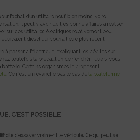
r l’achat d’un utilitaire neuf, bien moins, voire
ation, il peut y avoir de très bonne affaires à réaliser
r sur des utilitaires électriques relativement peu
équivalent diesel qui pourrait être plus récent.
e à passer à l’électrique, expliquant les pépites sur
renez toutefois la précaution de n’enchérir que si vous
a batterie. Certains organismes le proposent
ple
. Ce n’est en revanche pas le cas de
la plateforme
.
VUE, C’EST POSSIBLE
ifficile d’essayer vraiment le véhicule. Ce qui peut se