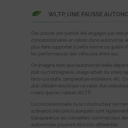
WLTP, UNE FAUSSE AUTONO
Des procès ont parfois été engagés par des p
concessionnaires en raison d’une autonomie ann
plus faire supporter à cette norme ce qu’elle 
les performances des véhicules entre eux.
On imagine bien que l’autonomie réelle dépen
plat ou montagneux, usage urbain ou voies rapi
l’éco-conduite, température extérieure, etc. 
d’un utilitaire électrique va varier d’un utilis
moins que les valeurs WLTP.
Le concessionnaire ou le constructeur ne ment
scénarios très précis auxquels sont également
transparence, les conseillers commerciaux devr
autonomies pourront être très différentes.