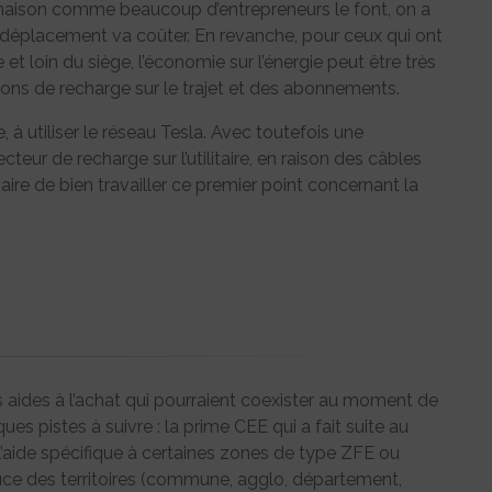
a maison comme beaucoup d’entrepreneurs le font, on a
 déplacement va coûter. En revanche, pour ceux qui ont
t loin du siège, l’économie sur l’énergie peut être très
ions de recharge sur le trajet et des abonnements.
 à utiliser le réseau Tesla. Avec toutefois une
teur de recharge sur l’utilitaire, en raison des câbles
ire de bien travailler ce premier point concernant la
es aides à l’achat qui pourraient coexister au moment de
ues pistes à suivre : la prime CEE qui a fait suite au
l’aide spécifique à certaines zones de type ZFE ou
uce des territoires (commune, agglo, département,