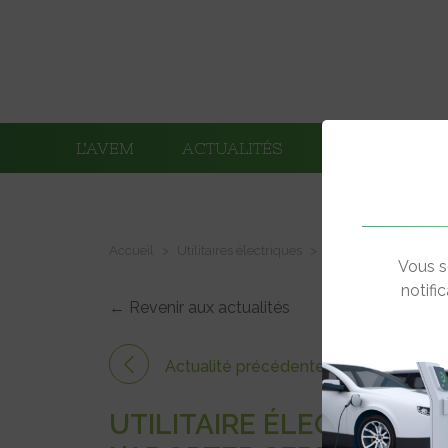
L’AVEM
ACTUALITÉS
ADHÉRENTS
Accueil
Utilitaires électriques
Utilitaire électrique
Vous s
notifi
← Revenir aux actualités
Actualité précédente
UTILITAIRE ÉLECTRIQUE 