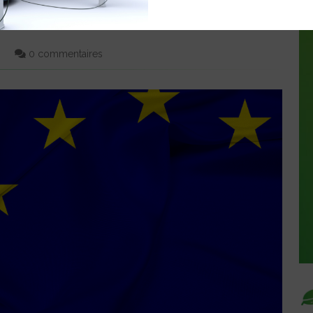
 DONT PRÈS DE 100 M€ À LA
0 commentaires