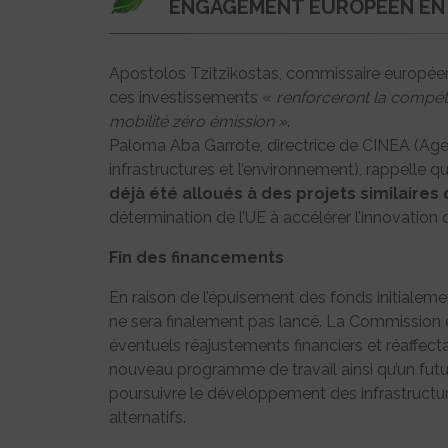
ENGAGEMENT EUROPÉEN EN 
Apostolos Tzitzikostas, commissaire européen
ces investissements «
renforceront la compétit
mobilité zéro émission »
.
Paloma Aba Garrote, directrice de CINEA (Age
infrastructures et l’environnement), rappelle q
déjà été alloués à des projets similaire
détermination de l’UE à accélérer l’innovation 
Fin des financements
En raison de l’épuisement des fonds initialeme
ne sera finalement pas lancé. La Commission
éventuels réajustements financiers et réaffecta
nouveau programme de travail ainsi qu’un futur
poursuivre le développement des infrastructure
alternatifs.