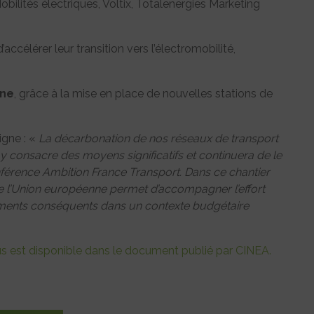
Mobilités électriques, Voltix, Totalenergies Marketing
d’accélérer leur transition vers l’électromobilité,
ène
, grâce à la mise en place de nouvelles stations de
igne : «
La décarbonation de nos réseaux de transport
y consacre des moyens significatifs et continuera de le
onférence Ambition France Transport. Dans ce chantier
 de l’Union européenne permet d’accompagner l’effort
sements conséquents dans un contexte budgétaire
us est disponible dans le document publié par CINEA.