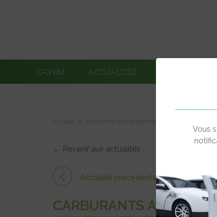
L’AVEM
ACTUALITÉS
ADHÉRENTS
Accueil
Economie et financements
Carburants alt
Vous s
notifi
← Revenir aux actualités
Actualité précédente
CARBURANTS ALTERNATIF