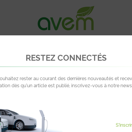
VÉHICULES
RECHARGE
OFFRES D’EM
RESTEZ CONNECTÉS
ernatifs : l’UE alloue 600 M€ aux projets européens dont près de 100 M€ à 
ouhaitez rester au courant des dernières nouveautés et recev
cation dès qu'un article est publié, inscrivez-vous à notre newsl
Actualité suivante
S : L’UE ALLOUE 600 M€
S'inscr