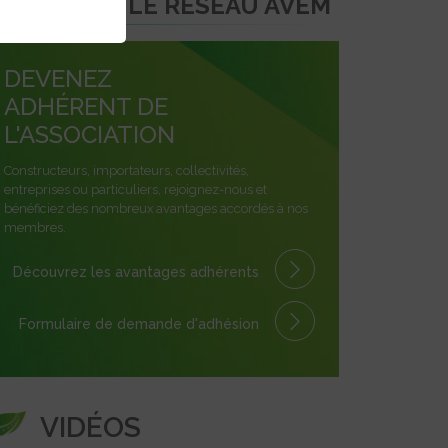
REJOINDRE LE RÉSEAU AVEM
DEVENEZ
ADHÉRENT DE
L'ASSOCIATION
Constructeurs, importateurs, collectivités,
entreprises ou particuliers, rejoignez-nous et
bénéficiez des nombreux avantages accordés à nos
membres.
Découvrez les avantages
adhérents
Formulaire
de demande
d'adhésion
VIDÉOS