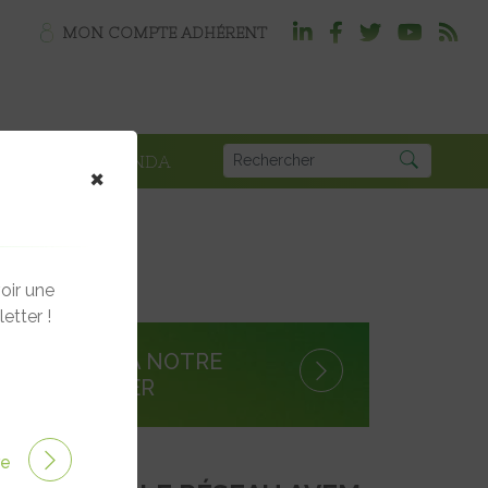
MON COMPTE ADHÉRENT
PLOI
AGENDA
×
la France
oir une
etter !
S'INSCRIRE À NOTRE
NEWSLETTER
ire