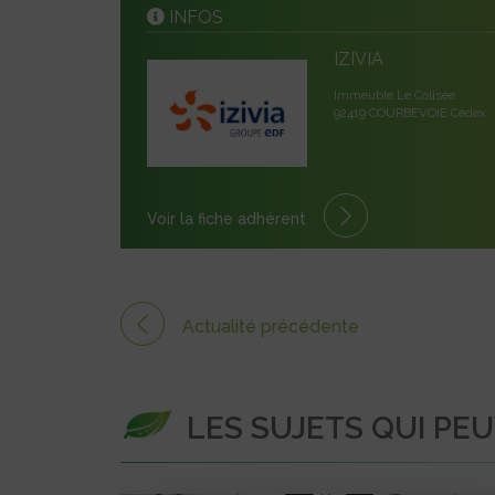
INFOS
IZIVIA
Immeuble Le Colisée
92419 COURBEVOIE Cedex
Voir la fiche adhérent
Actualité précédente
LES SUJETS QUI PE