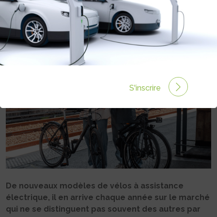
CLASSIQUE
Rédigé par Philippe Schwoerer le 18 Nov 2025 à 12:32
0 commentaires
S'inscrire
De nouveaux modèles de vélos à assistance
électrique, il en arrive chaque année sur le marché
qui ne se distinguent pas souvent des autres par