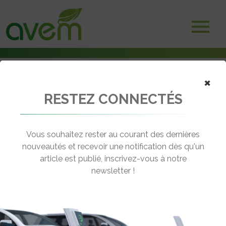
×
RESTEZ CONNECTÉS
Accueil
Vélos électriques
Bastille E, un étonnant vélo électrique pliant de taille classique
Vous souhaitez rester au courant des dernières
← Revenir aux actualités
nouveautés et recevoir une notification dès qu'un
article est publié, inscrivez-vous à notre
newsletter !
BASTILLE E, UN ÉTONNANT VÉLO
ÉLECTRIQUE PLIANT DE TAILLE