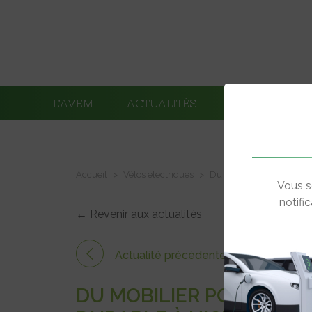
L’AVEM
ACTUALITÉS
ADHÉRENTS
Accueil
Vélos électriques
Du mobilier pour vélos 
Vous s
notifi
← Revenir aux actualités
Actualité précédente
DU MOBILIER POUR VÉL