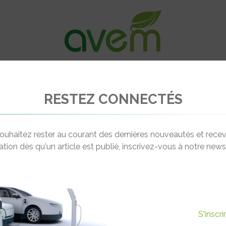
VÉHICULES
RECHARGE
OFFRES D’EM
RESTEZ CONNECTÉS
écoresponsable et durable à Nice
ouhaitez rester au courant des dernières nouveautés et recev
cation dès qu'un article est publié, inscrivez-vous à notre newsl
Actualité suivante
OS ÉCORESPONSABLE ET
S'inscr