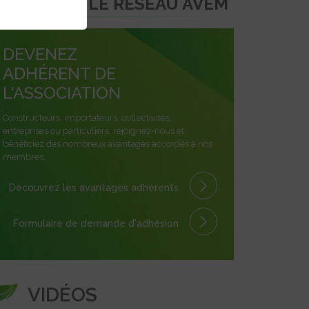
REJOINDRE LE RÉSEAU AVEM
DEVENEZ
ADHÉRENT DE
L'ASSOCIATION
Constructeurs, importateurs, collectivités,
entreprises ou particuliers, rejoignez-nous et
bénéficiez des nombreux avantages accordés à nos
membres.
Découvrez les avantages
adhérents
Formulaire
de demande
d'adhésion
VIDÉOS