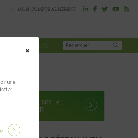
MON COMPTE ADHÉRENT
PLOI
AGENDA
×
oir une
etter !
S'INSCRIRE À NOTRE
NEWSLETTER
ire