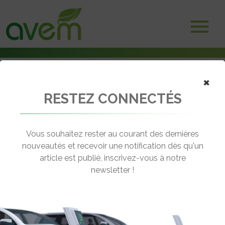
×
RESTEZ CONNECTÉS
Accueil
Véhicules
Voitures électriques
Kia Xceed SW HR
Vous souhaitez rester au courant des dernières
nouveautés et recevoir une notification dès qu'un
KIA XCEED SW HR
article est publié, inscrivez-vous à notre
[wppr_avg_rating id="41457"]
newsletter !
Autonomie :
42 km
Prix :
€