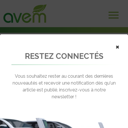
×
RESTEZ CONNECTÉS
Accueil
Véhicules
Voitures électriques
Kia EV6 – 77,4 kWh – Propulsion
Vous souhaitez rester au courant des dernières
nouveautés et recevoir une notification dès qu'un
KIA EV6 – 77,4 KWH – PROPULSION
article est publié, inscrivez-vous à notre
[wppr_avg_rating id="42205"]
newsletter !
Motorisation :
Electrique
Autonomie :
510 km