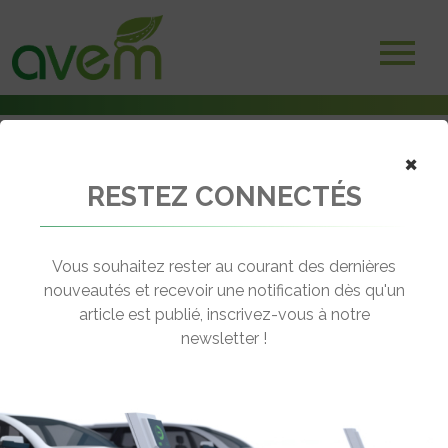
×
RESTEZ CONNECTÉS
Accueil
Véhicules
Voitures électriques
Kia Sorento hybride rechargeable
Vous souhaitez rester au courant des dernières
nouveautés et recevoir une notification dès qu'un
KIA SORENTO HYBRIDE
article est publié, inscrivez-vous à notre
RECHARGEABLE
newsletter !
[wppr_avg_rating id="41460"]
Autonomie :
50 km