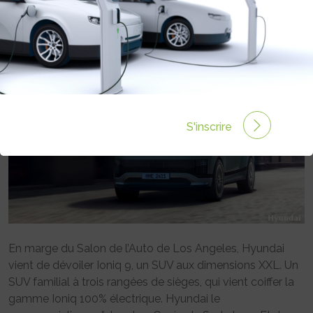
Rédigé par Emmanuel Maumon le 23 Nov 2024 à 06:00
0 commentaires
S'inscrire
En marge du Salon de l’Auto de Los Angeles, Hyundai
vient de dévoiler Ioniq 9, un SUV aux dimensions XXL. Un
SUV familial à trois rangées de sièges, qui vient coiffer la
gamme Ioniq 100% électrique. Hyundai le