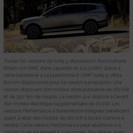
Toutes les versions de Ioniq 9 disposeront d’une batterie
lithium-ion NMC d’une capacité de 110,3 kWh. Grâce à
cette batterie et à sa plateforme E-GMP, Ioniq 9 offrira
620 km d’autonomie pour sa version à propulsion. Une
version disposant d’un moteur d’une puissance de 160 kW
et de 350 Nm de couple. La version 4×4 dispose à l‘avant
d’un moteur électrique supplémentaire de 70 kW. Les
versions Performance à transmission intégrale bénéficient
quant à elles d’un moteur de 160 kW à l’avant comme à
l’arrière. Cette version Performance peut abattre le 0 à
100 km/h en seulement 5,2 secondes. Par ailleurs, avec