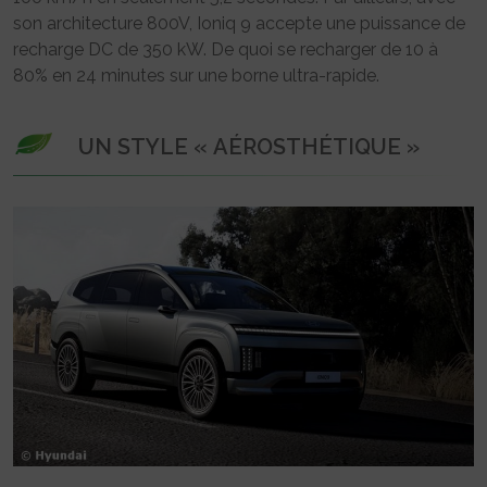
son architecture 800V, Ioniq 9 accepte une puissance de
recharge DC de 350 kW. De quoi se recharger de 10 à
80% en 24 minutes sur une borne ultra-rapide.
UN STYLE « AÉROSTHÉTIQUE »