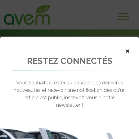
×
RESTEZ CONNECTÉS
Accueil
Voitures électriques
Hyundai dévoile Ioniq 9, un SUV aux dimensions XXL
Vous souhaitez rester au courant des dernières
← Revenir aux actualités
nouveautés et recevoir une notification dès qu'un
article est publié, inscrivez-vous à notre
newsletter !
HYUNDAI DÉVOILE IONIQ 9, UN SUV
AUX DIMENSIONS XXL