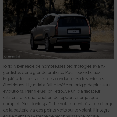
Ioniq 9 bénéficie de nombreuses technologies avant-
gardistes d’une grande praticité. Pour répondre aux
inquiétudes courantes des conducteurs de véhicules
électriques, Hyundai a fait bénéficier Ioniq 9 de plusieurs
évolutions. Parmi elles, on retrouve un planificateur
d’itinéraire et une fonction de rapport énergétique
complet. Ainsi, Ioniq 9 affiche notamment l’état de charge
de la batterie via des points verts sur le volant. Il intègre
également un système de reconnaissance vocale