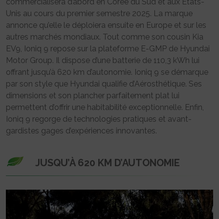
commercialisera d’abord en Corée du Sud et aux Etats-
Unis au cours du premier semestre 2025. La marque
annonce qu’elle le déploiera ensuite en Europe et sur les
autres marchés mondiaux. Tout comme son cousin Kia
EV9, Ioniq 9 repose sur la plateforme E-GMP de Hyundai
Motor Group. Il dispose d’une batterie de 110,3 kWh lui
offrant jusqu’à 620 km d’autonomie. Ioniq 9 se démarque
par son style que Hyundai qualifie d’Aérosthétique. Ses
dimensions et son plancher parfaitement plat lui
permettent d’offrir une habitabilité exceptionnelle. Enfin,
Ioniq 9 regorge de technologies pratiques et avant-
gardistes gages d’expériences innovantes.
JUSQU’À 620 KM D’AUTONOMIE