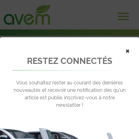
×
RESTEZ CONNECTÉS
Accueil
Voitures électriques
Stellantis dévoile sa plateforme STLA Frame
Vous souhaitez rester au courant des dernières
← Revenir aux actualités
nouveautés et recevoir une notification dès qu'un
article est publié, inscrivez-vous à notre
newsletter !
STELLANTIS DÉVOILE SA
PLATEFORME STLA FRAME