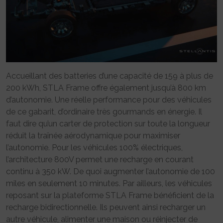
Accueillant des batteries d’une capacité de 159 à plus de
200 kWh, STLA Frame offre également jusqu’à 800 km
d’autonomie. Une réelle performance pour des véhicules
de ce gabarit, d’ordinaire très gourmands en énergie. Il
faut dire qu’un carter de protection sur toute la longueur
réduit la traînée aérodynamique pour maximiser
l’autonomie. Pour les véhicules 100% électriques,
l’architecture 800V permet une recharge en courant
continu à 350 kW. De quoi augmenter l’autonomie de 100
miles en seulement 10 minutes. Par ailleurs, les véhicules
reposant sur la plateforme STLA Frame bénéficient de la
recharge bidirectionnelle. Ils peuvent ainsi recharger un
autre véhicule, alimenter une maison ou réinjecter de