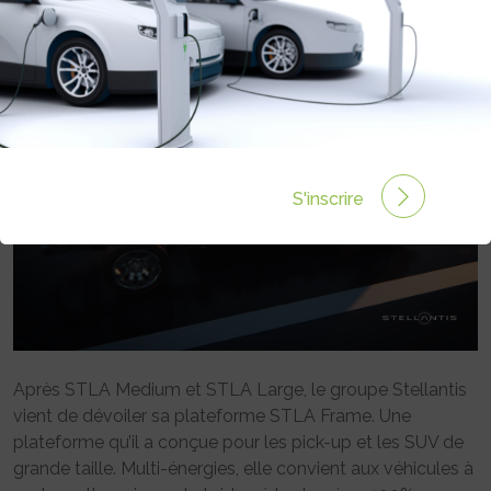
Rédigé par Emmanuel Maumon le 25 Nov 2024 à 06:00
0 commentaires
S'inscrire
Après STLA Medium et STLA Large, le groupe Stellantis
vient de dévoiler sa plateforme STLA Frame. Une
plateforme qu’il a conçue pour les pick-up et les SUV de
grande taille. Multi-énergies, elle convient aux véhicules à