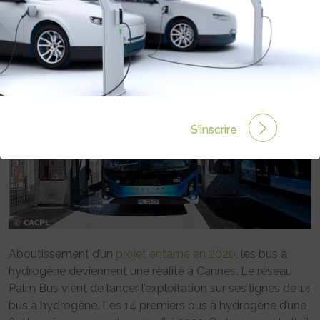
Rédigé par Emmanuel Maumon le 11 Juin 2026 à 10:00
1 commentaires
S'inscrire
Aboutissement d’un
projet entamé en 2020
, les bus à
hydrogène deviennent une réalité à Cannes. Le réseau
Palm Bus vient de lancer l’exploitation sur ses lignes de 14
bus à hydrogène. Les 14 premiers bus à hydrogène d’une