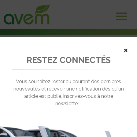
×
RESTEZ CONNECTÉS
Accueil
Bus électriques & hybrides
Cannes lance ses premiers bus à hydrogène
Vous souhaitez rester au courant des dernières
← Revenir aux actualités
nouveautés et recevoir une notification dès qu'un
article est publié, inscrivez-vous à notre
newsletter !
CANNES LANCE SES PREMIERS BUS
À HYDROGÈNE