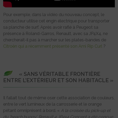
Pour exemple, dans la vidéo du nouveau concept, le
conducteur utilise cet engin électrique pour transporter
sa planche de surf. Après avoir raflé à Peugeot sa
présence à Roland-Garros, Renault, avec sa JP4X4, ne
chercherait-il pas à marcher sur les plates-bandes de
Citroën qui a récemment présenté son Ami Rip Curl
?
« SANS VÉRITABLE FRONTIÈRE
ENTRE L’EXTÉRIEUR ET SON HABITACLE »
Il fallait tout de même oser cette association de couleurs,
entre le vert lumineux de la carrosserie et le orange
pétant omniprésent à bord. «
A la croisée du pick-up et
du ‘beach buggy’, Renault 4 JP4x4 Concept a été conçue