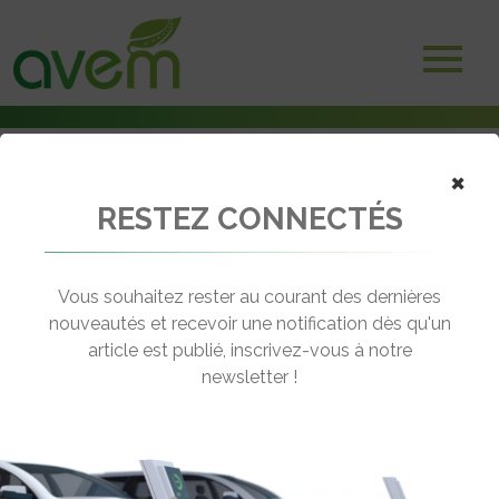
×
RESTEZ CONNECTÉS
Accueil
Voitures électriques
JP4X4 Concept : La plus aventurière des Renault 4 E-Tech
Vous souhaitez rester au courant des dernières
← Revenir aux actualités
nouveautés et recevoir une notification dès qu'un
article est publié, inscrivez-vous à notre
newsletter !
JP4X4 CONCEPT : LA PLUS
AVENTURIÈRE DES RENAULT 4 E-