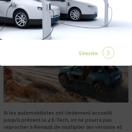
TECH
Rédigé par Philippe Schwoerer le 13 Mai 2026 à 11:21
0
commentaires
S'inscrire
Si les automobilistes ont tièdement accueilli
jusqu’à présent la 4 E-Tech, on ne pourra pas
reprocher à Renault de multiplier les versions et