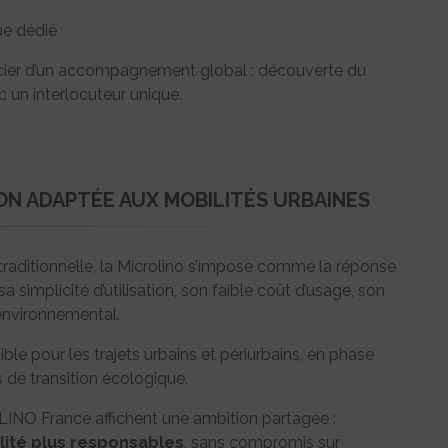
ue dédié
ficier d’un accompagnement global : découverte du
c un interlocuteur unique.
ION ADAPTÉE AUX MOBILITÉS URBAINES
traditionnelle, la Microlino s’impose comme la réponse
a simplicité d’utilisation, son faible coût d’usage, son
environnemental.
ble pour les trajets urbains et périurbains, en phase
s de transition écologique.
LINO France affichent une ambition partagée :
ilité plus responsables
, sans compromis sur