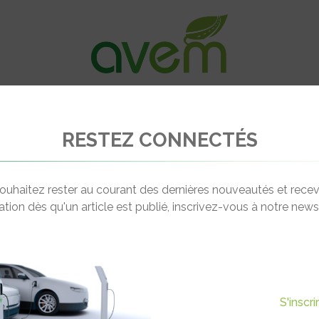
VÉHICULES
RECHARGE
OFFRES D’EM
RESTEZ CONNECTÉS
ributeur officiel Microlino en Île-de-France
ouhaitez rester au courant des dernières nouveautés et recev
cation dès qu'un article est publié, inscrivez-vous à notre newsl
Actualité suivante
TRIBUTEUR OFFICIEL
S'inscr