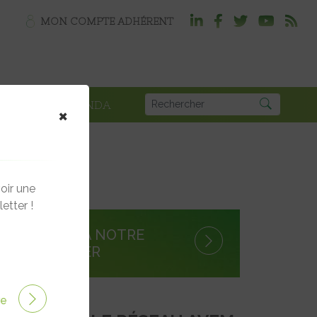
MON COMPTE ADHÉRENT
PLOI
AGENDA
×
oir une
etter !
S'INSCRIRE À NOTRE
NEWSLETTER
ire