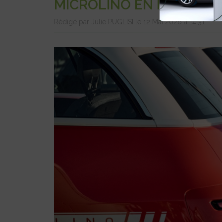
MICROLINO EN ÎLE-DE-F
Rédigé par Julie PUGLISI le 12 Mai 2026 à 14:31