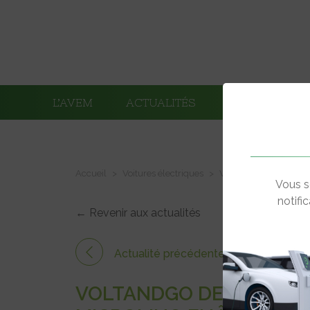
L’AVEM
ACTUALITÉS
ADHÉRENTS
Accueil
Voitures électriques
VoltandGO devient dist
Vous s
notifi
← Revenir aux actualités
Actualité précédente
VOLTANDGO DEVIENT DIS