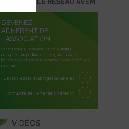
REJOINDRE LE RÉSEAU AVEM
DEVENEZ
ADHÉRENT DE
L'ASSOCIATION
Constructeurs, importateurs, collectivités,
entreprises ou particuliers, rejoignez-nous et
bénéficiez des nombreux avantages accordés à nos
membres.
Découvrez les avantages
adhérents
Formulaire
de demande
d'adhésion
VIDÉOS