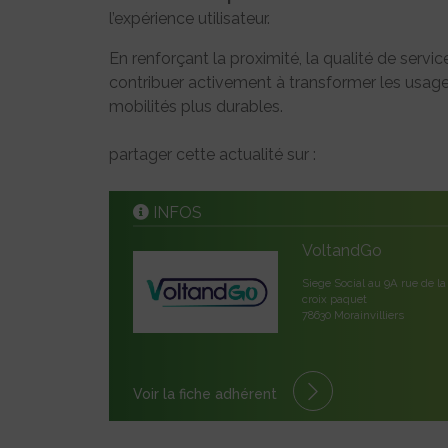
l’expérience utilisateur.
En renforçant la proximité, la qualité de servic
contribuer activement à transformer les usag
mobilités plus durables.
partager cette actualité sur :
INFOS
VoltandGo
Siege Social au 9A rue de la
croix paquet
78630 Morainvilliers
Voir la fiche adhérent