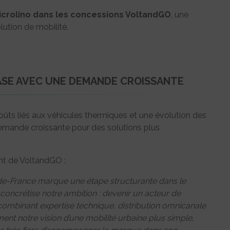
Microlino dans les concessions VoltandGO
, une
lution de mobilité.
ASE AVEC UNE DEMANDE CROISSANTE
ûts liés aux véhicules thermiques et une évolution des
demande croissante pour des solutions plus
nt de VoltandGO :
le-de-France marque une étape structurante dans le
oncrétise notre ambition : devenir un acteur de
 combinant expertise technique, distribution omnicanale
ement notre vision d’une mobilité urbaine plus simple,