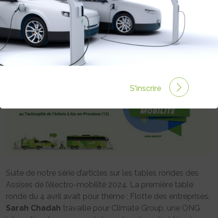
Rédigé par Emmanuel Maumon le 23 Avr 2024 à 06:00
0 commentaires
S'inscrire
Suite de notre série d’articles sur les tables rondes des
Assises de l’électro-mobilité 2024. La première table
ronde du 4 avril avait pour thème : Flotte des entreprises.
Sarah Chadah
travaille pour Climate Group, une ONG