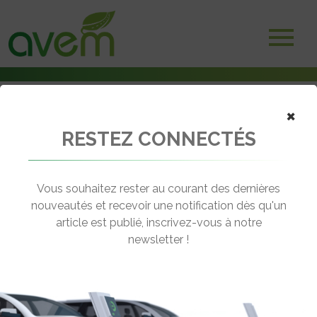
×
RESTEZ CONNECTÉS
Accueil
Assises de l'électro-mobilité
Assises de l’électro-mobilité : Flotte des entreprises
Vous souhaitez rester au courant des dernières
← Revenir aux actualités
nouveautés et recevoir une notification dès qu'un
article est publié, inscrivez-vous à notre
newsletter !
ASSISES DE L’ÉLECTRO-MOBILITÉ :
FLOTTE DES ENTREPRISES