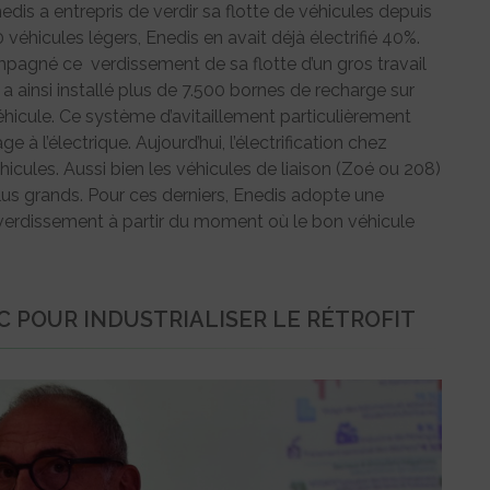
edis a entrepris de verdir sa flotte de véhicules depuis
véhicules légers, Enedis en avait déjà électrifié 40%.
pagné ce verdissement de sa flotte d’un gros travail
e a ainsi installé plus de 7.500 bornes de recharge sur
 véhicule. Ce système d’avitaillement particulièrement
 à l’électrique. Aujourd’hui, l’électrification chez
cules. Aussi bien les véhicules de liaison (Zoé ou 208)
lus grands. Pour ces derniers, Enedis adopte une
verdissement à partir du moment où le bon véhicule
C POUR INDUSTRIALISER LE RÉTROFIT