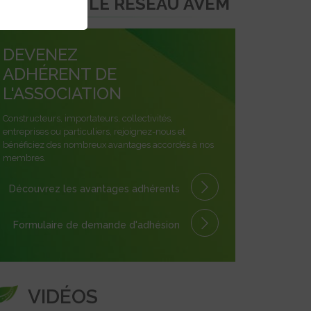
REJOINDRE LE RÉSEAU AVEM
DEVENEZ
ADHÉRENT DE
L'ASSOCIATION
Constructeurs, importateurs, collectivités,
entreprises ou particuliers, rejoignez-nous et
bénéficiez des nombreux avantages accordés à nos
membres.
Découvrez les avantages
adhérents
Formulaire
de demande
d'adhésion
VIDÉOS