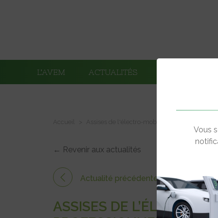
L’AVEM
ACTUALITÉS
ADHÉRENTS
Accueil
Assises de l'électro-mobilité
Assises de l’é
Vous s
notifi
← Revenir aux actualités
Actualité précédente
ASSISES DE L’ÉLECTRO-M