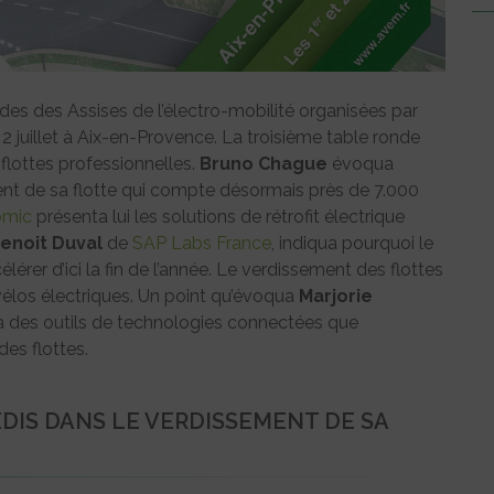
ondes des Assises de l’électro-mobilité organisées par
 2 juillet à Aix-en-Provence. La troisième table ronde
 flottes professionnelles.
Bruno Chague
évoqua
nt de sa flotte qui compte désormais près de 7.000
omic
présenta lui les solutions de rétrofit électrique
enoit Duval
de
SAP Labs France
, indiqua pourquoi le
lérer d’ici la fin de l’année. Le verdissement des flottes
vélos électriques. Un point qu’évoqua
Marjorie
a des outils de technologies connectées que
des flottes.
DIS DANS LE VERDISSEMENT DE SA