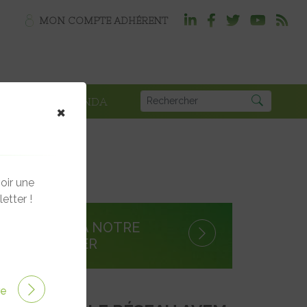
MON COMPTE ADHÉRENT
PLOI
AGENDA
×
oir une
etter !
S'INSCRIRE À NOTRE
NEWSLETTER
ire