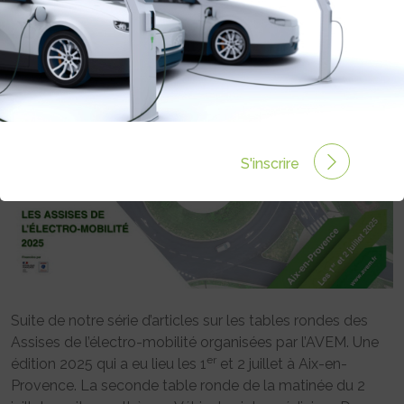
Rédigé par Emmanuel Maumon le 25 Juil 2025 à 06:00
0 commentaires
S'inscrire
Suite de notre série d’articles sur les tables rondes des
Assises de l’électro-mobilité organisées par l’AVEM. Une
er
édition 2025 qui a eu lieu les 1
et 2 juillet à Aix-en-
Provence. La seconde table ronde de la matinée du 2