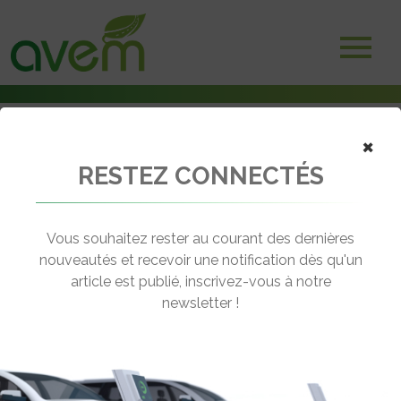
×
RESTEZ CONNECTÉS
Accueil
Assises de l'électro-mobilité
Assises de l’électro-mobilité 2025 : Véhicules intermédiaires
Vous souhaitez rester au courant des dernières
← Revenir aux actualités
nouveautés et recevoir une notification dès qu'un
article est publié, inscrivez-vous à notre
newsletter !
ASSISES DE L’ÉLECTRO-MOBILITÉ
2025 : VÉHICULES INTERMÉDIAIRES