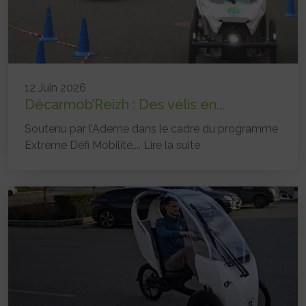
12 Juin 2026
Décarmob’Reizh : Des vélis en...
Soutenu par l’Ademe dans le cadre du programme
Extrême Défi Mobilité,...
Lire la suite