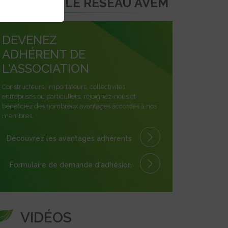
REJOINDRE LE RÉSEAU AVEM
DEVENEZ
ADHÉRENT DE
L'ASSOCIATION
Constructeurs, importateurs, collectivités,
entreprises ou particuliers, rejoignez-nous et
bénéficiez des nombreux avantages accordés à nos
membres.
Découvrez les avantages
adhérents
Formulaire
de demande
d'adhésion
VIDÉOS