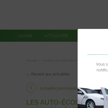
L’AVEM
ACTUALITÉS
ADHÉRENTS
Accueil
Scooters et motos électriques
Les auto-éco
Vous s
notifi
← Revenir aux actualités
Actualité précédente
LES AUTO-ÉCOLES DU RÉ