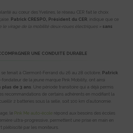
planté au cœur des Yvelines, le réseau CER fait le choix
çaise.
Patrick CRESPO, Président du CER
, indique que ce
 le virage de la mobilité deux-roues électriques »
sans
ACCOMPAGNER UNE CONDUITE DURABLE
 se tenait à Clermont-Ferrand du 26 au 28 octobre,
Patrick
o-fondateur de la jeune marque Pink Mobility, ont ainsi
 plus de 3 ans
. Une période transitoire qui a déjà permis
les recommandations de certains adhérents en modifiant la
eillir 2 batteries sous la selle, soit 100 km d’autonomie.
age, le
Pink Me auto-école
répond aux besoins des écoles
remière ultra-progressive, permettent une prise en main en
t plébiscité par les moniteurs.