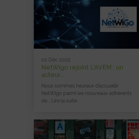
02 Déc 2025
NetWigo rejoint L’AVEM : un
acteur...
Nous sommes heureux d’accueillir
NetWigo parmi les nouveaux adhérents
de...
Lire la suite