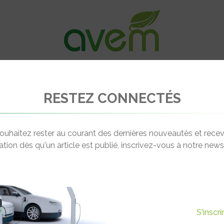
VÉHICULES
RECHARGE
OFFRES D’EM
RESTEZ CONNECTÉS
les du réseau CER s’équipent en scooters électriques avec Pink Mobility
ouhaitez rester au courant des dernières nouveautés et recev
cation dès qu'un article est publié, inscrivez-vous à notre newsl
Actualité suivante
SEAU CER S’ÉQUIPENT EN
S'inscr