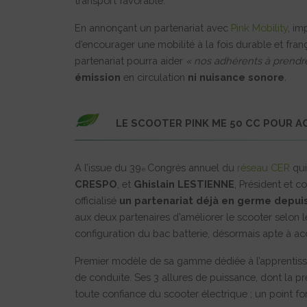
transport favorable.
En annonçant un partenariat avec
Pink Mobility
, im
d’encourager une mobilité à la fois durable et fran
partenariat pourra aider
« nos adhérents à prendre
émission
en circulation
ni nuisance sonore
.
LE SCOOTER PINK ME 50 CC POUR 
A l’issue du 39
Congrès annuel du
réseau CER
qui
e
CRESPO
, et
Ghislain LESTIENNE
, Président et c
officialisé
un partenariat déjà en germe depuis
aux deux partenaires d’améliorer le scooter selon 
configuration du bac batterie, désormais apte à accu
Premier modèle de sa gamme dédiée à l’apprentiss
de conduite. Ses 3 allures de puissance, dont la p
toute confiance du scooter électrique ; un point for