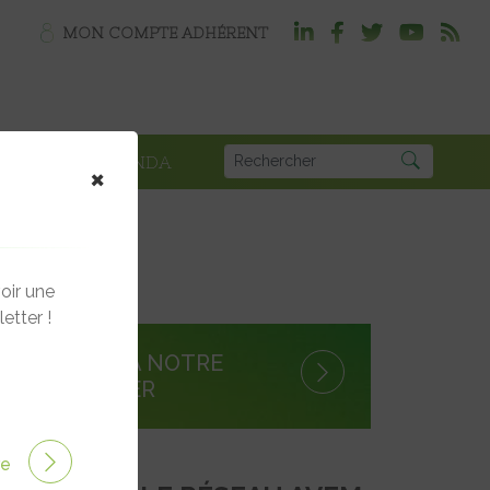
MON COMPTE ADHÉRENT
PLOI
AGENDA
×
oir une
etter !
S'INSCRIRE À NOTRE
NEWSLETTER
ire