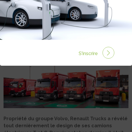
RENAULT TRUCKS ENCHAÎNE LES
GROS CONTRATS
Rédigé par Philippe Schwoerer le 30 Nov 2022 à 12:40
0 commentaires
S'inscrire
Propriété du groupe Volvo, Renault Trucks a révélé
tout dernièrement le design de ses camions