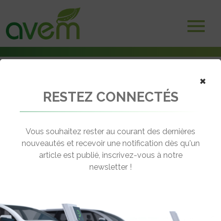
×
RESTEZ CONNECTÉS
Accueil
Camions électriques
Coca-Cola, ville de Barcelone : Renault Trucks enchaîne les gros
contrats
Vous souhaitez rester au courant des dernières
nouveautés et recevoir une notification dès qu'un
← Revenir aux actualités
article est publié, inscrivez-vous à notre
newsletter !
COCA-COLA, VILLE DE BARCELONE :