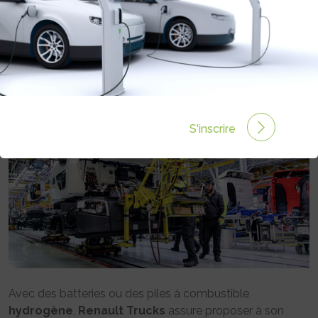
RENAULT TRUCKS POUR TOUS LES
USAGES DÈS 2023
Rédigé par Philippe Schwoerer le 24 Mar 2021 à 00:00
0 commentaires
S'inscrire
Avec des batteries ou des piles à combustible
hydrogène
,
Renault Trucks
assure proposer à son