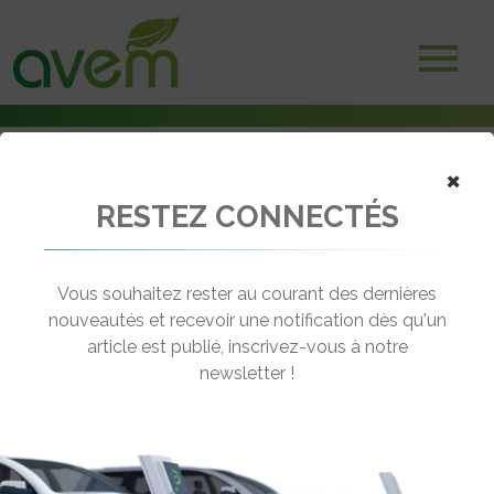
×
RESTEZ CONNECTÉS
Accueil
Camions électriques
Des camions électriques Renault Trucks pour tous les usages dès
2023
Vous souhaitez rester au courant des dernières
nouveautés et recevoir une notification dès qu'un
← Revenir aux actualités
article est publié, inscrivez-vous à notre
newsletter !
DES CAMIONS ÉLECTRIQUES