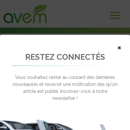
×
RESTEZ CONNECTÉS
Accueil
Scooters et motos électriques
Radian EXR, une moto électrique à exploiter sans limite d’autonomie
Vous souhaitez rester au courant des dernières
← Revenir aux actualités
nouveautés et recevoir une notification dès qu'un
article est publié, inscrivez-vous à notre
newsletter !
RADIAN EXR, UNE MOTO
ÉLECTRIQUE À EXPLOITER SANS