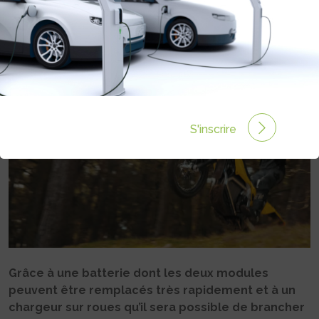
LIMITE D’AUTONOMIE
Rédigé par Philippe Schwoerer le 26 Mai 2026 à 12:18
0 commentaires
S'inscrire
Grâce à une batterie dont les deux modules
peuvent être remplacés très rapidement et à un
chargeur sur roues qu’il sera possible de brancher