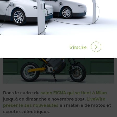
Rédigé par Philippe Schwoerer le 05 Nov 2025 à 06:00
0 commentaires
S'inscrire
Dans le cadre du
salon EICMA qui se tient à Milan
jusqu’à ce dimanche 9 novembre 2025,
LiveWire
présente ses nouveautés
en matière de motos et
scooters électriques.