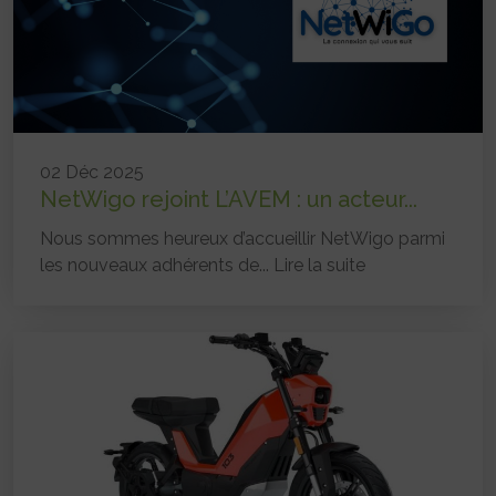
02 Déc 2025
NetWigo rejoint L’AVEM : un acteur...
Nous sommes heureux d’accueillir NetWigo parmi
les nouveaux adhérents de...
Lire la suite