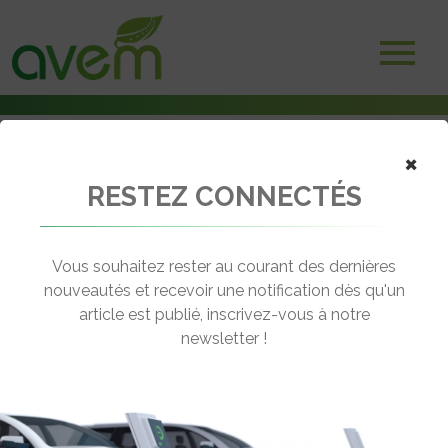
×
RESTEZ CONNECTÉS
Accueil
Non classé
Moto électrique : La Harley-Davidson LiveWire arrive (vidéo)
Vous souhaitez rester au courant des dernières
← Revenir aux actualités
nouveautés et recevoir une notification dès qu'un
article est publié, inscrivez-vous à notre
newsletter !
MOTO ÉLECTRIQUE : LA HARLEY-
DAVIDSON LIVEWIRE ARRIVE (VIDÉO)