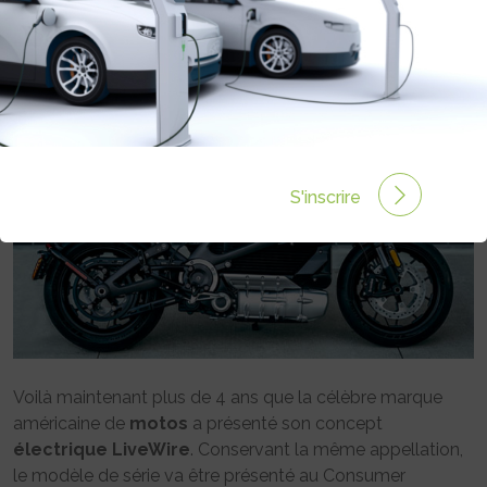
Rédigé par Philippe Schwoerer le 03 Jan 2019 à 00:00
0 commentaires
S'inscrire
Voilà maintenant plus de 4 ans que la célèbre marque
américaine de
motos
a présenté son concept
électrique
LiveWire
. Conservant la même appellation,
le modèle de série va être présenté au Consumer