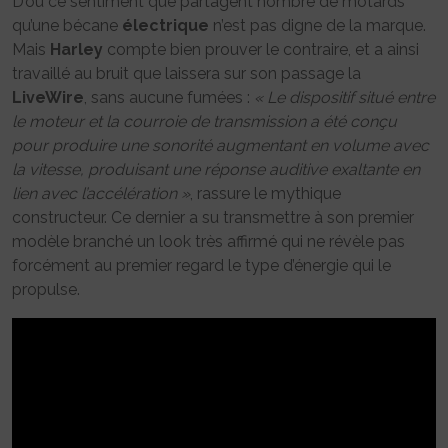
D’où ce sentiment que partagent nombre de motards
qu’une bécane
électrique
n’est pas digne de la marque.
Mais
Harley
compte bien prouver le contraire, et a ainsi
travaillé au bruit que laissera sur son passage la
LiveWire
, sans aucune fumées :
« Le dispositif situé entre
le moteur et la courroie de transmission a été conçu
pour produire une sonorité augmentant en volume avec
la vitesse, produisant une réponse auditive exaltante en
lien avec l’accélération »
, rassure le mythique
constructeur. Ce dernier a su transmettre à son premier
modèle branché un look très affirmé qui ne révèle pas
forcément au premier regard le type d’énergie qui le
propulse.