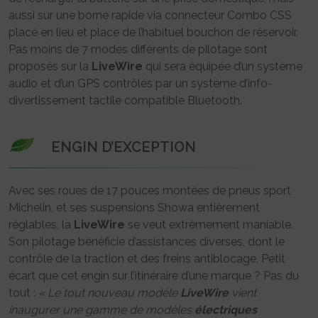
aussi sur une borne rapide via connecteur Combo CSS
placé en lieu et place de l’habituel bouchon de réservoir.
Pas moins de 7 modes différents de pilotage sont
proposés sur la
LiveWire
qui sera équipée d’un système
audio et d’un GPS contrôlés par un système d’info-
divertissement tactile compatible Bluetooth.
ENGIN D’EXCEPTION
Avec ses roues de 17 pouces montées de pneus sport
Michelin, et ses suspensions Showa entièrement
réglables, la
LiveWire
se veut extrêmement maniable.
Son pilotage bénéficie d’assistances diverses, dont le
contrôle de la traction et des freins antiblocage. Petit
écart que cet engin sur l’itinéraire d’une marque ? Pas du
tout :
« Le tout nouveau modèle
LiveWire
vient
inaugurer une gamme de modèles
électriques