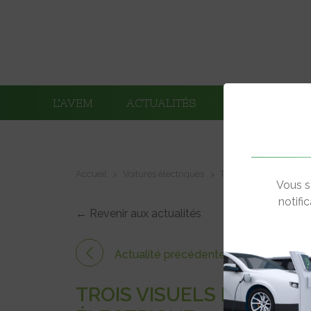
L’AVEM
ACTUALITÉS
ADHÉRENTS
Accueil
Voitures électriques
Trois visuels de la f
Vous s
notifi
← Revenir aux actualités
Actualité précédente
TROIS VISUELS DE LA F