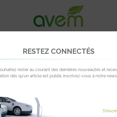
VÉHICULES
RECHARGE
OFFRES D’EM
RESTEZ CONNECTÉS
uture Lancia Gamma électrique
ouhaitez rester au courant des dernières nouveautés et recev
cation dès qu'un article est publié, inscrivez-vous à notre newsl
Actualité suivante
UTURE LANCIA GAMMA
S'inscr