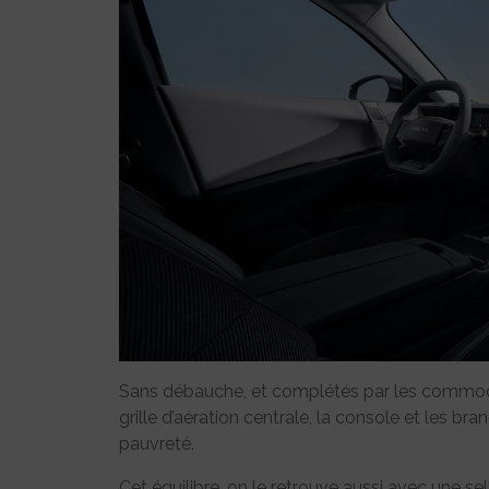
Sans débauche, et complétés par les commodo
grille d’aération centrale, la console et les bra
pauvreté.
Cet équilibre, on le retrouve aussi avec une se