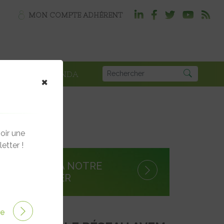
MON COMPTE ADHÉRENT
PLOI
AGENDA
×
oir une
etter !
S'INSCRIRE À NOTRE
NEWSLETTER
ire