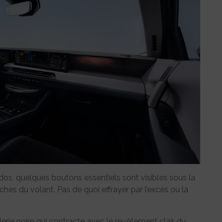
s, quelques boutons essentiels sont visibles sous la
nches du volant. Pas de quoi effrayer par l’excès ou la
llerie noire qui contracte avec le revêtement clair du