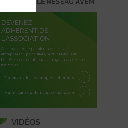
REJOINDRE LE RÉSEAU AVEM
DEVENEZ
ADHÉRENT DE
L'ASSOCIATION
Constructeurs, importateurs, collectivités,
entreprises ou particuliers, rejoignez-nous et
bénéficiez des nombreux avantages accordés à nos
membres.
Découvrez les avantages
adhérents
Formulaire
de demande
d'adhésion
VIDÉOS