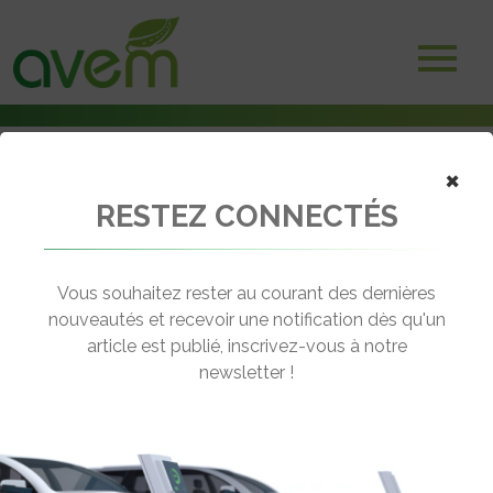
×
RESTEZ CONNECTÉS
Accueil
Batteries et stockage d'énergie
Gros investissement de Toyota dans les batteries de véhicules
électriques
Vous souhaitez rester au courant des dernières
nouveautés et recevoir une notification dès qu'un
← Revenir aux actualités
article est publié, inscrivez-vous à notre
newsletter !
GROS INVESTISSEMENT DE TOYOTA