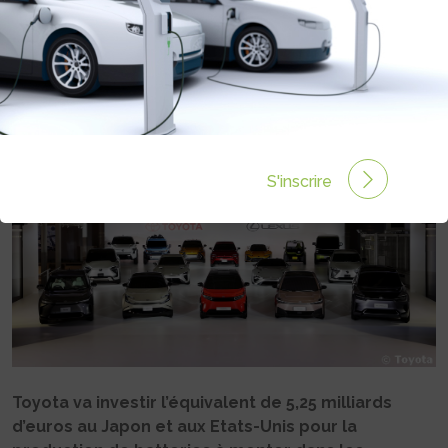
DANS LES BATTERIES DE VÉHICULES
ÉLECTRIQUES
Rédigé par Philippe Schwoerer le 02 Sep 2022 à 06:00
0 commentaires
S'inscrire
Toyota va investir l’équivalent de 5,25 milliards
d’euros au Japon et aux Etats-Unis pour la