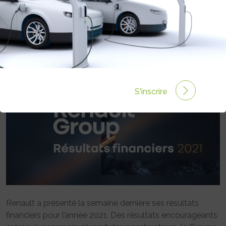
ENCOURAGEANTS POUR RENAULT
QUI ACCÉLÈRE LA RENAULUTION
Rédigé par Emmanuel Maumon le 24 Fév 2022 à 09:13
0 commentaires
S'inscrire
Renault a présenté la semaine dernière ses résultats
financiers pour l’année 2021. Des résultats encourageants