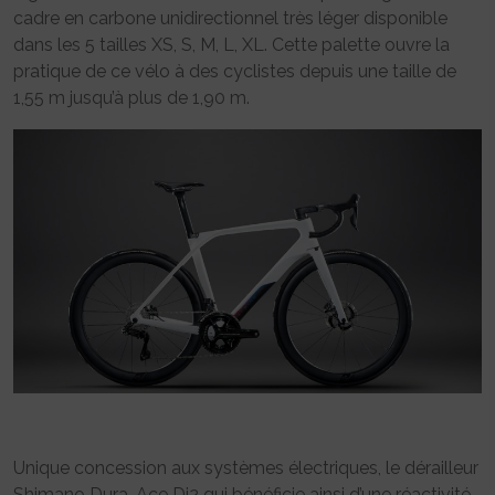
cadre en carbone unidirectionnel très léger disponible
dans les 5 tailles XS, S, M, L, XL. Cette palette ouvre la
pratique de ce vélo à des cyclistes depuis une taille de
1,55 m jusqu’à plus de 1,90 m.
Unique concession aux systèmes électriques, le dérailleur
Shimano Dura-Ace Di2 qui bénéficie ainsi d’une réactivité