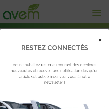
×
RESTEZ CONNECTÉS
Accueil
Voitures électriques
L’Alpine électrique A290 inspire Lapierre pour son vélo Aircode DRS
SE
Vous souhaitez rester au courant des dernières
nouveautés et recevoir une notification dès qu'un
← Revenir aux actualités
article est publié, inscrivez-vous à notre
newsletter !
L’ALPINE ÉLECTRIQUE A290 INSPIRE