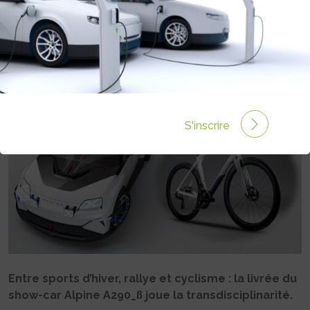
LAPIERRE POUR SON VÉLO AIRCODE
DRS SE
Rédigé par Philippe Schwoerer le 19 Avr 2024 à 06:00
0 commentaires
S'inscrire
Entre sports d’hiver, rallye et cyclisme : la livrée du
show-car Alpine A290_ß joue la transdisciplinarité.