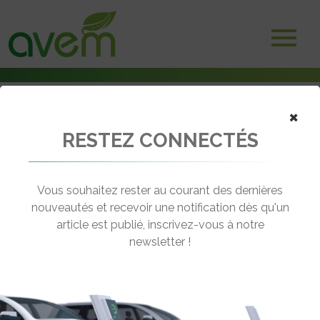
×
RESTEZ CONNECTÉS
Accueil
Voitures électriques
La Renault 5 E-Tech electric se dévoile au salon de Genève
Vous souhaitez rester au courant des dernières
← Revenir aux actualités
nouveautés et recevoir une notification dès qu'un
article est publié, inscrivez-vous à notre
newsletter !
LA RENAULT 5 E-TECH ELECTRIC SE
DÉVOILE AU SALON DE GENÈVE