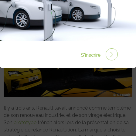
Rédigé par Emmanuel Maumon le 29 Fév 2024 à 08:15
1 commentaires
S'inscrire
Il y a trois ans, Renault l’avait annoncé comme l’emblème
de son renouveau industriel et de son virage électrique.
Son
prototype
trônait alors lors de la présentation de sa
stratégie de relance Renaulution. La marque a choisi le