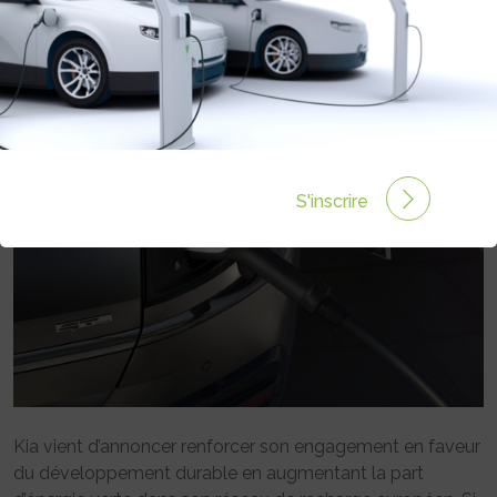
SES CLIENTS AVEC DE L’ÉNERGIE
RENOUVELABLE
Rédigé par Sandrine Henry le 24 Fév 2022 à 09:14
0
commentaires
S'inscrire
Kia vient d’annoncer renforcer son engagement en faveur
du développement durable en augmentant la part