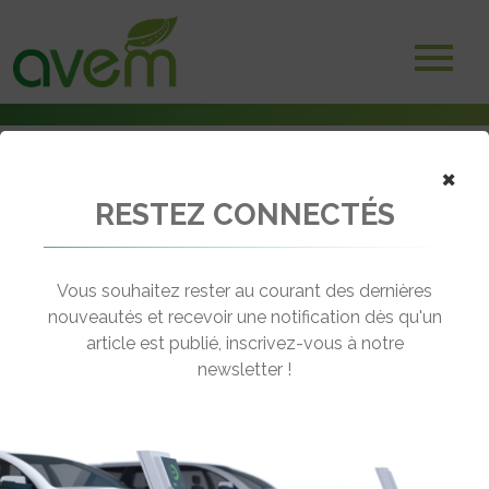
×
RESTEZ CONNECTÉS
Accueil
Bornes et infrastructures de charge
Kia compense les recharges de ses clients avec de l’énergie
renouvelable
Vous souhaitez rester au courant des dernières
nouveautés et recevoir une notification dès qu'un
← Revenir aux actualités
article est publié, inscrivez-vous à notre
newsletter !
KIA COMPENSE LES RECHARGES DE