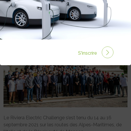
: VICTOIRE DE BERNARD DARNICHE
ET PHILIPPE DUPUY
Rédigé par La Rédaction le 23 Sep 2021 à 10:15
0
commentaires
S'inscrire
Le Riviera Electric Challenge s’est tenu du 14 au 16
septembre 2021 sur les routes des Alpes-Maritimes, de