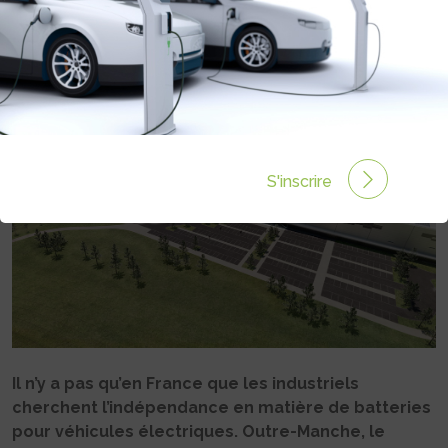
BRITISHVOLT
Rédigé par Philippe Schwoerer le 20 Juil 2021 à 17:30
0 commentaires
S'inscrire
Il n’y a pas qu’en France que les industriels
cherchent l’indépendance en matière de batteries
pour véhicules électriques. Outre-Manche, le