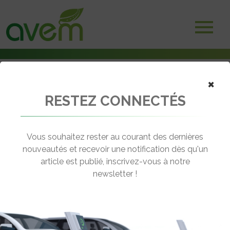
×
RESTEZ CONNECTÉS
Accueil
Batteries et stockage d'énergie
300 000 packs lithium-ion par an avec la gigafactory de Britishvolt
Vous souhaitez rester au courant des dernières
← Revenir aux actualités
nouveautés et recevoir une notification dès qu'un
article est publié, inscrivez-vous à notre
newsletter !
300 000 PACKS LITHIUM-ION PAR AN
AVEC LA GIGAFACTORY DE