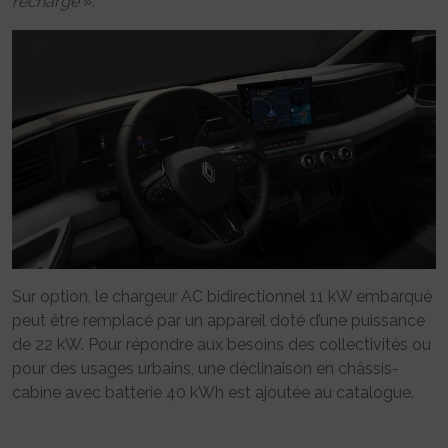
recharge
».
Sur option, le chargeur AC bidirectionnel 11 kW embarqué
peut être remplacé par un appareil doté d’une puissance
de 22 kW. Pour répondre aux besoins des collectivités ou
pour des usages urbains, une déclinaison en châssis-
cabine avec batterie 40 kWh est ajoutée au catalogue.