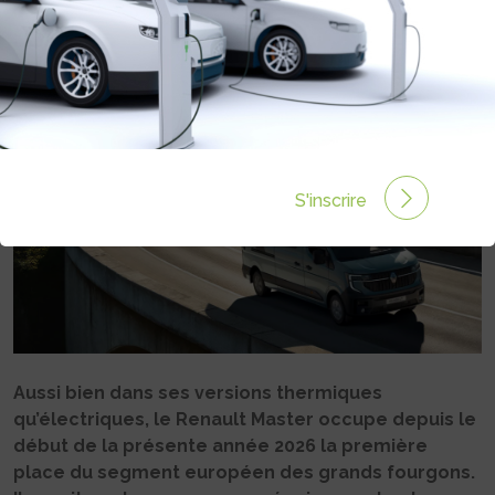
Rédigé par Philippe Schwoerer le 08 Juil 2026 à 06:00
0 commentaires
S'inscrire
Aussi bien dans ses versions thermiques
qu’électriques, le Renault Master occupe depuis le
début de la présente année 2026 la première
place du segment européen des grands fourgons.