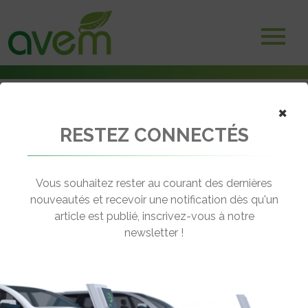
×
RESTEZ CONNECTÉS
Accueil
Utilitaires électriques
Du nouveau pour le Renault Master E-Tech
Vous souhaitez rester au courant des dernières
← Revenir aux actualités
nouveautés et recevoir une notification dès qu'un
article est publié, inscrivez-vous à notre
newsletter !
DU NOUVEAU POUR LE RENAULT
MASTER E-TECH