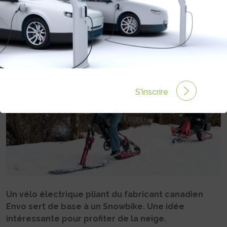
OVERLAND
Rédigé par Philippe Schwoerer le 09 Jan 2026 à 19:00
0 commentaires
S'inscrire
Un vélo électrique pliant du fabricant canadien
Envo sert de base à un Snowbike. Une idée
intéressante pour profiter de la neige.