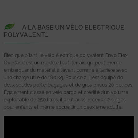
A LA BASE UN VÉLO ÉLECTRIQUE
POLYVALENT…
Bien que pliant, le vélo électrique polyvalent Envo Flex
Overland est un modèle tout-terrain qui peut même
embarquer du matériel à l’avant comme à l’arrière avec
une charge utile de 180 kg. Pour cela, il est équipé de
deux solides porte-bagages et de gros pneus 20 pouces.
Egalement classé en vélo cargo et crédité d’un volume
exploitable de 250 litres, il peut aussi recevoir 2 sièges
pour enfants et même accueillir un deuxième adulte.