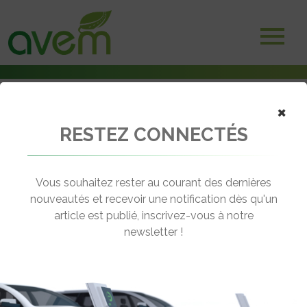
×
RESTEZ CONNECTÉS
Accueil
Vélos électriques
Vélo des neiges électrique obtenu à partir de l’Envo Flex Overland
Vous souhaitez rester au courant des dernières
← Revenir aux actualités
nouveautés et recevoir une notification dès qu'un
article est publié, inscrivez-vous à notre
newsletter !
VÉLO DES NEIGES ÉLECTRIQUE
OBTENU À PARTIR DE L’ENVO FLEX