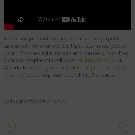
Qu’elle soit profonde, damée, ou tassée, l’engin peut
l’avaler pour, par exemple, des trajets aller-retour jusque
20 km. Envo ne cache pas son ambition de voir son Flex
Overland remplacer la voiture et/
ou la motoneige
. Au
Canada, le vélo neige est
actuellement proposé à 2 679
dollars CAD
, soit l’équivalent d’environ 1 650 euros.
partager cette actualité sur :