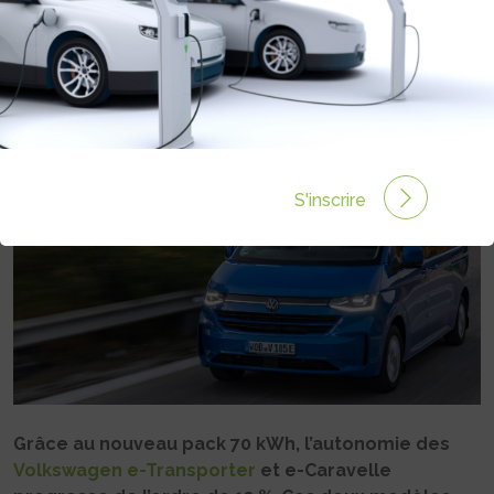
VOLKSWAGEN E-TRANSPORTER ET
E-CARAVELLE
Rédigé par Philippe Schwoerer le 09 Jan 2026 à 12:08
0 commentaires
S'inscrire
Grâce au nouveau pack 70 kWh, l’autonomie des
Volkswagen e-Transporter
et e-Caravelle