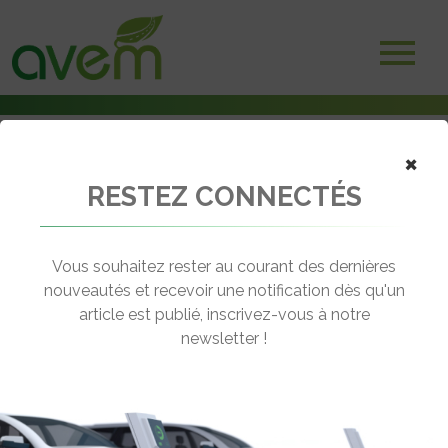
×
RESTEZ CONNECTÉS
Accueil
Utilitaires électriques
Nouvelle batterie 70 kWh pour Volkswagen e-Transporter et e-
Caravelle
Vous souhaitez rester au courant des dernières
nouveautés et recevoir une notification dès qu'un
← Revenir aux actualités
article est publié, inscrivez-vous à notre
newsletter !
NOUVELLE BATTERIE 70 KWH POUR