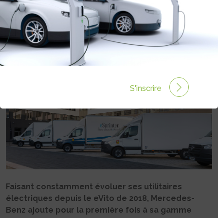
CHÂSSIS-CABINE
Rédigé par Philippe Schwoerer le 02 Déc 2025 à 06:00
0 commentaires
S'inscrire
Faisant constamment évoluer ses utilitaires
électriques depuis le eVito de 2018, Mercedes-
Benz ajoute pour la première fois à sa gamme