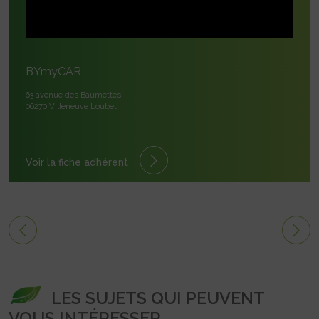
BYmyCAR
63 avenue des Baumettes
06270 Villeneuve Loubet
Voir la fiche adhérent
LES SUJETS QUI PEUVENT
VOUS INTÉRESSER