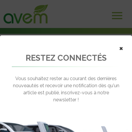
×
RESTEZ CONNECTÉS
Accueil
Utilitaires électriques
Le Mercedes eSprinter désormais proposé en version châssis-cabine
Vous souhaitez rester au courant des dernières
← Revenir aux actualités
nouveautés et recevoir une notification dès qu'un
article est publié, inscrivez-vous à notre
newsletter !
LE MERCEDES ESPRINTER
DÉSORMAIS PROPOSÉ EN VERSION