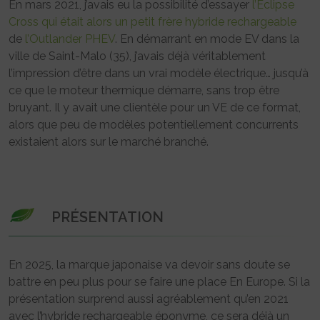
En mars 2021, j’avais eu la possibilité d’essayer
l’Eclipse
Cross qui était alors un petit frère hybride rechargeable
de
l’Outlander PHEV
. En démarrant en mode EV dans la
ville de Saint-Malo (35), j’avais déjà véritablement
l’impression d’être dans un vrai modèle électrique… jusqu’à
ce que le moteur thermique démarre, sans trop être
bruyant. Il y avait une clientèle pour un VE de ce format,
alors que peu de modèles potentiellement concurrents
existaient alors sur le marché branché.
PRÉSENTATION
En 2025, la marque japonaise va devoir sans doute se
battre en peu plus pour se faire une place En Europe. Si la
présentation surprend aussi agréablement qu’en 2021
avec l’hybride rechargeable éponyme, ce sera déjà un