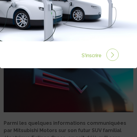
NOUVELLE VOITURE ÉLECTRIQUE
BIENTÔT EN FRANCE
Rédigé par Philippe Schwoerer le 13 Mai 2025 à 19:00
0 commentaires
S'inscrire
Parmi les quelques informations communiquées
par Mitsubishi Motors sur son futur SUV familial