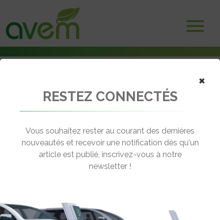
×
RESTEZ CONNECTÉS
Accueil
Voitures électriques
Mitsubishi annonce une nouvelle voiture électrique bientôt en
France
Vous souhaitez rester au courant des dernières
nouveautés et recevoir une notification dès qu'un
← Revenir aux actualités
article est publié, inscrivez-vous à notre
newsletter !
MITSUBISHI ANNONCE UNE