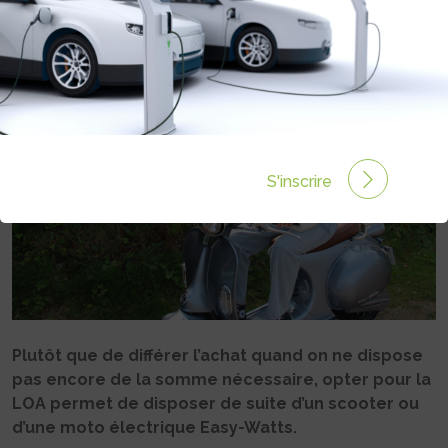
Rédigé par Philippe Schwoerer le 21 Mar 2025 à 06:00
0 commentaires
S'inscrire
Plutôt que de différer l’achat quand on ne dispose
pas encore de la somme nécessaire, opter pour la
LOA permet de disposer de suite d’un scooter ou
d’une moto électrique Easy-Watts.