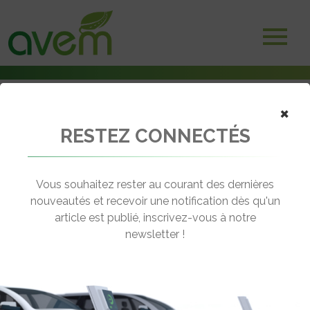
×
RESTEZ CONNECTÉS
Accueil
Scooters et motos électriques
Easy-Watts propose ses deux-roues électriques en LOA
Vous souhaitez rester au courant des dernières
← Revenir aux actualités
nouveautés et recevoir une notification dès qu'un
article est publié, inscrivez-vous à notre
newsletter !
EASY-WATTS PROPOSE SES DEUX-
ROUES ÉLECTRIQUES EN LOA