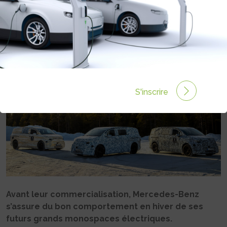
ÉLECTRIQUES
Rédigé par Philippe Schwoerer le 21 Mar 2025 à 06:00
0 commentaires
S'inscrire
Avant leur commercialisation, Mercedes-Benz
s’assure du bon comportement en hiver de ses
futurs grands monospaces électriques.