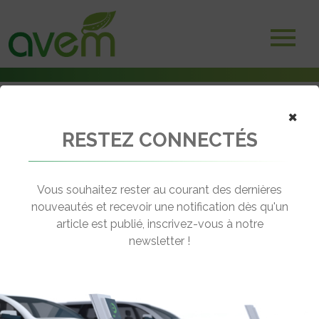
×
RESTEZ CONNECTÉS
Accueil
Voitures électriques
Mercedes a testé en conditions hivernales ses futurs vans électriques
Vous souhaitez rester au courant des dernières
← Revenir aux actualités
nouveautés et recevoir une notification dès qu'un
article est publié, inscrivez-vous à notre
newsletter !
MERCEDES A TESTÉ EN CONDITIONS
HIVERNALES SES FUTURS VANS