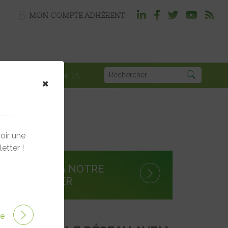
MON COMPTE ADHÉRENT
PLOI
AGENDA
×
oir une
etter !
S'INSCRIRE À NOTRE
NEWSLETTER
ire