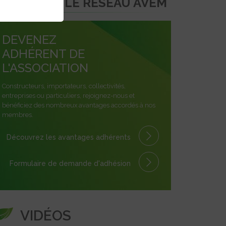
REJOINDRE LE RÉSEAU AVEM
DEVENEZ
ADHÉRENT DE
L'ASSOCIATION
Constructeurs, importateurs, collectivités,
entreprises ou particuliers, rejoignez-nous et
bénéficiez des nombreux avantages accordés à nos
membres.
Découvrez les avantages
adhérents
Formulaire
de demande
d'adhésion
VIDÉOS