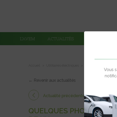
L’AVEM
ACTUALITÉS
ADHÉRENTS
Accueil
Utilitaires électriques
Quelques photos du PV
Vous s
notifi
← Revenir aux actualités
Actualité précédente
QUELQUES PHOTOS DU PV