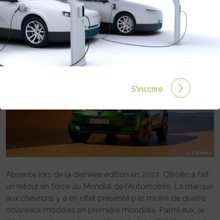
Rédigé par Emmanuel Maumon le 19 Oct 2024 à 06:00
0 commentaires
S'inscrire
Absente lors de la dernière édition en 2022, Citroën a fait
un retour en force au Mondial de l’Automobile. La marque
aux chevrons y a en effet présenté pas moins de quatre
nouveaux modèles en première mondiale. Parmi eux, le