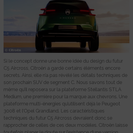
Si le concept donne une bonne idée du design du futur
C5 Aircross, Citroën a gardé certains éléments encore
secrets. Ainsi, elle n’a pas révélé les détails techniques de
son prochain SUV de segment C. Nous savons tout de
même qu’il reposera sur la plateforme Stellantis STLA
Medium, une première pour la marque aux chevrons. Une
plateforme multi-énergies qu’utilisent déjà le Peugeot
3008 et l’Opel Grandland. Les caractéristiques
techniques du futur C5 Aircross devraient donc se
rapprocher de celles de ces deux modèles. Citroën laisse
toutefois planer le doute sur l’existence d’une version