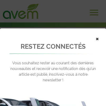
×
RESTEZ CONNECTÉS
Accueil
Salons et Manifestations
Citroën présente le C5 Aircross Concept
Vous souhaitez rester au courant des dernières
← Revenir aux actualités
nouveautés et recevoir une notification dès qu'un
article est publié, inscrivez-vous à notre
newsletter !
CITROËN PRÉSENTE LE C5 AIRCROSS
CONCEPT