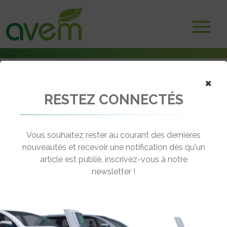
×
RESTEZ CONNECTÉS
Accueil
Trottinettes électriques
Vélos et trottinettes : Combiné antivol, antichute, avertisseur sonore
Vous souhaitez rester au courant des dernières
← Revenir aux actualités
nouveautés et recevoir une notification dès qu'un
article est publié, inscrivez-vous à notre
newsletter !
VÉLOS ET TROTTINETTES :
COMBINÉ ANTIVOL, ANTICHUTE,