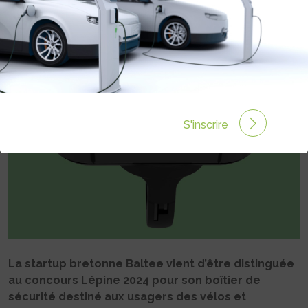
AVERTISSEUR SONORE
Rédigé par Philippe Schwoerer le 15 Mai 2024 à 06:00
0 commentaires
S'inscrire
La startup bretonne Baltee vient d’être distinguée
au concours Lépine 2024 pour son boîtier de
sécurité destiné aux usagers des vélos et