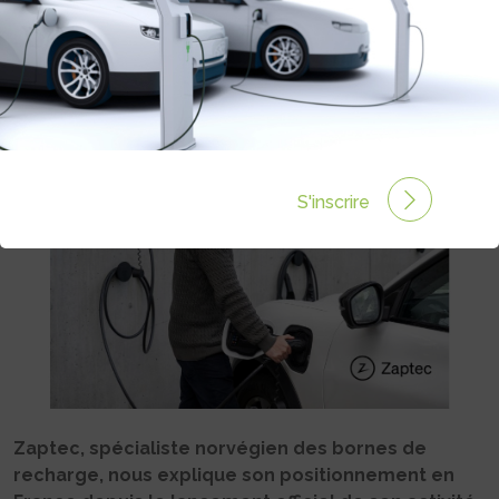
DE RECHARGE, SE CONFIE SUR SON
INSTALLATION EN FRANCE
Rédigé par Camille LEHOUX le 15 Mar 2024 à 16:10
0
commentaires
S'inscrire
Zaptec, spécialiste norvégien des bornes de
recharge, nous explique son positionnement en