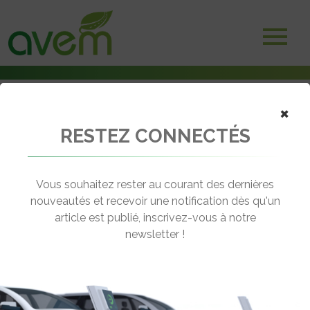
×
RESTEZ CONNECTÉS
Accueil
Bornes et infrastructures de charge
Zaptec, spécialiste des bornes de recharge, se confie sur son
installation en France
Vous souhaitez rester au courant des dernières
nouveautés et recevoir une notification dès qu'un
← Revenir aux actualités
article est publié, inscrivez-vous à notre
newsletter !
ZAPTEC, SPÉCIALISTE DES BORNES