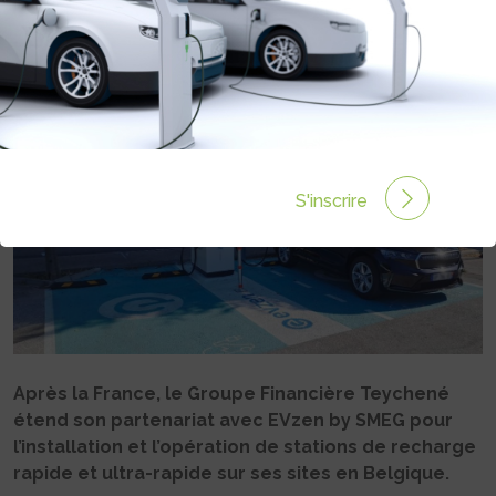
Rédigé par Camille LEHOUX le 04 Jan 2024 à 10:52
0
commentaires
S'inscrire
Après la France, le Groupe Financière Teychené
étend son partenariat avec EVzen by SMEG pour
l’installation et l’opération de stations de recharge
rapide et ultra-rapide sur ses sites en Belgique.