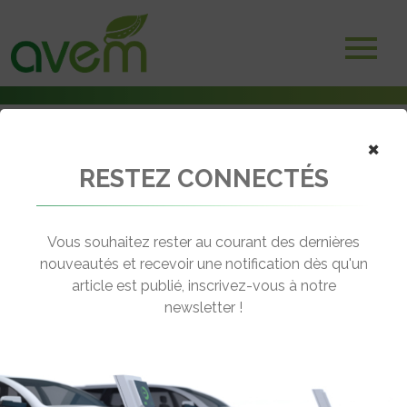
×
RESTEZ CONNECTÉS
Accueil
Bornes et infrastructures de charge
EVzen by SMEG part à la conquête de la Belgique
Vous souhaitez rester au courant des dernières
← Revenir aux actualités
nouveautés et recevoir une notification dès qu'un
article est publié, inscrivez-vous à notre
newsletter !
EVZEN BY SMEG PART À LA
CONQUÊTE DE LA BELGIQUE