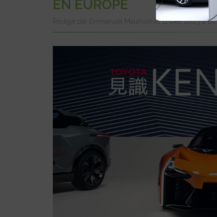
EN EUROPE
Rédigé par Emmanuel Maumon le 11 Déc 2023 à 0