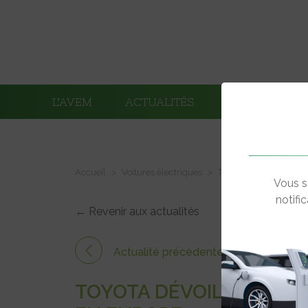
L’AVEM
ACTUALITÉS
ADHÉRENTS
Accueil
Voitures électriques
Toyota dévoile ses amb
Vous s
notifi
← Revenir aux actualités
Actualité précédente
TOYOTA DÉVOILE SES AM