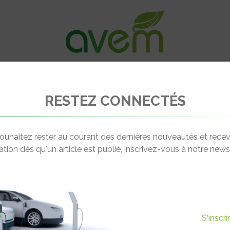
VÉHICULES
RECHARGE
OFFRES D’EM
RESTEZ CONNECTÉS
itions dans l’électrique en Europe
ouhaitez rester au courant des dernières nouveautés et recev
cation dès qu'un article est publié, inscrivez-vous à notre newsl
Actualité suivante
BITIONS DANS L’ÉLECTRIQUE
S'inscr