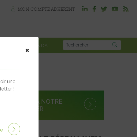
MON COMPTE ADHÉRENT
PLOI
AGENDA
×
oir une
etter !
S'INSCRIRE À NOTRE
NEWSLETTER
ire