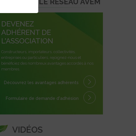
REJOINDRE LE RÉSEAU AVEM
DEVENEZ
ADHÉRENT DE
L'ASSOCIATION
Constructeurs, importateurs, collectivités,
entreprises ou particuliers, rejoignez-nous et
bénéficiez des nombreux avantages accordés à nos
membres.
Découvrez les avantages
adhérents
Formulaire
de demande
d'adhésion
VIDÉOS