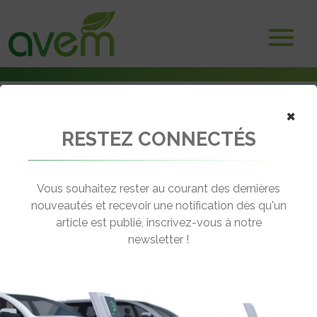
×
RESTEZ CONNECTÉS
Accueil
Bornes et infrastructures de charge
Déploiement des bornes de recharge sur le Pays des Paillons (06)
Vous souhaitez rester au courant des dernières
← Revenir aux actualités
nouveautés et recevoir une notification dès qu'un
article est publié, inscrivez-vous à notre
newsletter !
DÉPLOIEMENT DES BORNES DE
RECHARGE SUR LE PAYS DES