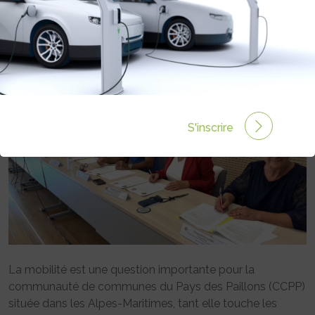
PAILLONS (06)
Rédigé par Camille LEHOUX le 20 Oct 2023 à 10:00
0
commentaires
S'inscrire
La mobilité est une question importante pour la
communauté de communes du Pays des Paillons (CCPP)
située dans les Alpes-Maritimes, tant elle touche les