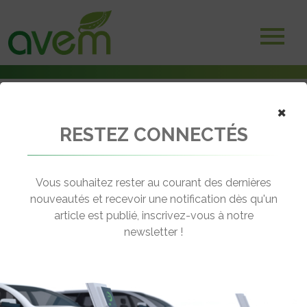
×
RESTEZ CONNECTÉS
Accueil
Utilitaires électriques
Bientôt un Ford Transit électrique à pile hydrogène ?
Vous souhaitez rester au courant des dernières
← Revenir aux actualités
nouveautés et recevoir une notification dès qu'un
article est publié, inscrivez-vous à notre
newsletter !
BIENTÔT UN FORD TRANSIT
ÉLECTRIQUE À PILE HYDROGÈNE ?