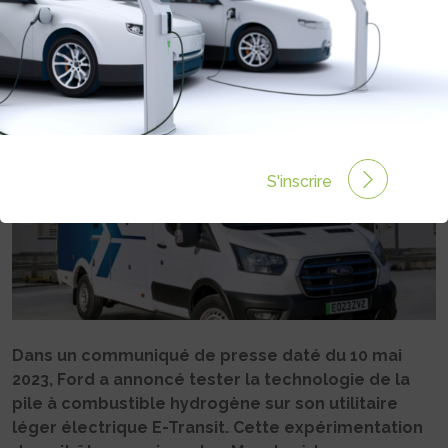
Rédigé par Philippe Schwoerer le 16 Mai 2023 à 06:00
0 commentaires
S'inscrire
Dans un communiqué de presse daté du 10 mai
2023, Ford a annoncé tester la technologie de la
pile à combustible hydrogène sur son utilitaire
léger électrique E-Transit. Cette expérimentation