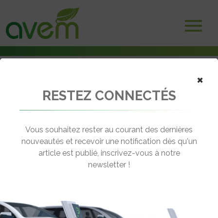
×
RESTEZ CONNECTÉS
Accueil
Bornes et infrastructures de charge
Test de recharge des camions électriques à très haute puissance
MCS
Vous souhaitez rester au courant des dernières
nouveautés et recevoir une notification dès qu'un
← Revenir aux actualités
article est publié, inscrivez-vous à notre
newsletter !
TEST DE RECHARGE DES CAMIONS