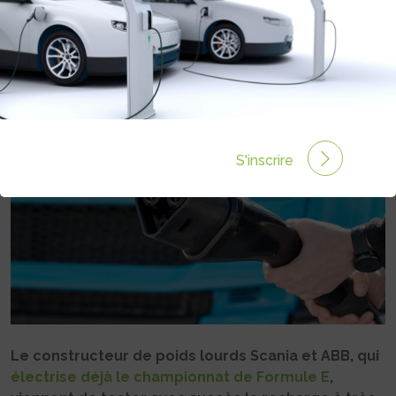
ÉLECTRIQUES À TRÈS HAUTE
PUISSANCE MCS
Rédigé par Philippe Schwoerer le 16 Mai 2023 à 06:00
0 commentaires
S'inscrire
Le constructeur de poids lourds Scania et ABB, qui
électrise déjà le championnat de Formule E
,