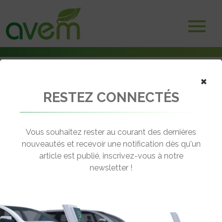
×
RESTEZ CONNECTÉS
Accueil
Camions électriques
Des piles hydrogène Toyota dans les camions électriques français
Hyliko
Vous souhaitez rester au courant des dernières
nouveautés et recevoir une notification dès qu'un
← Revenir aux actualités
article est publié, inscrivez-vous à notre
newsletter !
DES PILES HYDROGÈNE TOYOTA