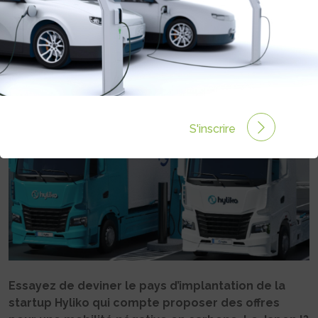
DANS LES CAMIONS ÉLECTRIQUES
FRANÇAIS HYLIKO
Rédigé par Philippe Schwoerer le 28 Fév 2023 à 06:00
0 commentaires
S'inscrire
Essayez de deviner le pays d’implantation de la
startup Hyliko qui compte proposer des offres