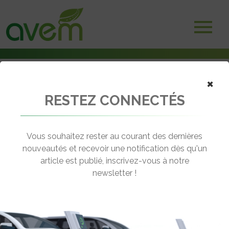
×
RESTEZ CONNECTÉS
Accueil
Batteries et stockage d'énergie
Prise de participation de Manitou Group au sein d’easyLi
Vous souhaitez rester au courant des dernières
← Revenir aux actualités
nouveautés et recevoir une notification dès qu'un
article est publié, inscrivez-vous à notre
newsletter !
PRISE DE PARTICIPATION DE
MANITOU GROUP AU SEIN D’EASYLI