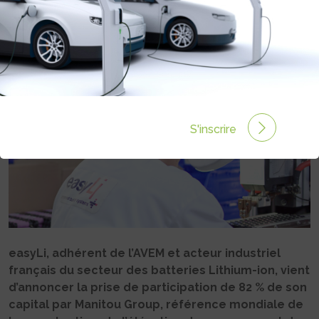
Rédigé par Sandrine Henry le 26 Jan 2023 à 09:15
0
commentaires
S'inscrire
easyLi, adhérent de l’AVEM et acteur industriel
français du secteur des batteries Lithium-ion, vient
d’annoncer la prise de participation de 82 % de son
capital par Manitou Group, référence mondiale de