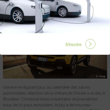
Rédigé par Emmanuel Maumon le 16 Jan 2023 à 06:00
0 commentaires
S'inscrire
Genève ne figurant plus au calendrier des salons
automobiles, l’élection de la Voiture de l’Année a eu lieu à
Bruxelles. Composé d’une soixantaine de journalistes
issus de 22 pays européens, le jury a de nouveau