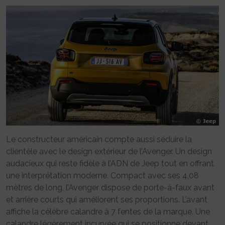
Le constructeur américain compte aussi séduire la
clientèle avec le design extérieur de l’Avenger. Un design
audacieux qui reste fidèle à l’ADN de Jeep tout en offrant
une interprétation moderne. Compact avec ses 4,08
mètres de long, l’Avenger dispose de porte-à-faux avant
et arrière courts qui améliorent ses proportions. L’avant
affiche la célèbre calandre à 7 fentes de la marque. Une
calandre légèrement incurvée qui se positionne devant