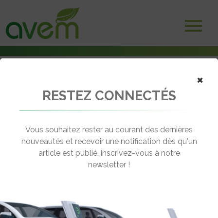
×
RESTEZ CONNECTÉS
Accueil
Voitures électriques
BMW présente la BMW i7, une berline de luxe 100% électrique
Vous souhaitez rester au courant des dernières
← Revenir aux actualités
nouveautés et recevoir une notification dès qu'un
article est publié, inscrivez-vous à notre
newsletter !
BMW PRÉSENTE LA BMW I7, UNE
BERLINE DE LUXE 100% ÉLECTRIQUE